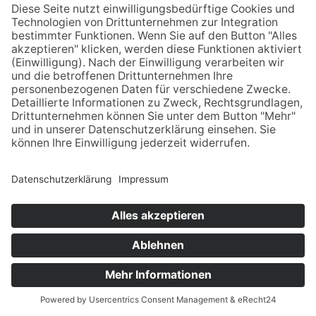
ist ein Übereinkommen zwischen der Europäischen
Union und den USA, der die Einhaltung europäischer
Datenschutzstandards bei Datenverarbeitungen in den
USA gewährleisten soll. Jedes nach dem DPF
zertifizierte Unternehmen verpflichtet sich, diese
Datenschutzstandards einzuhalten. Weitere
Informationen hierzu erhalten Sie vom Anbieter unter
folgendem Link:
https://www.dataprivacyframework.gov/participant/6388
.
Anschrift
La Souris Rouge