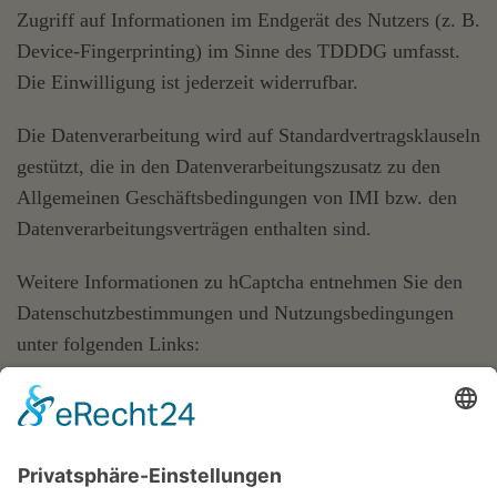
Zugriff auf Informationen im Endgerät des Nutzers (z. B.
Device-Fingerprinting) im Sinne des TDDDG umfasst.
Die Einwilligung ist jederzeit widerrufbar.
Die Datenverarbeitung wird auf Standardvertragsklauseln
gestützt, die in den Datenverarbeitungszusatz zu den
Allgemeinen Geschäftsbedingungen von IMI bzw. den
Datenverarbeitungsverträgen enthalten sind.
Weitere Informationen zu hCaptcha entnehmen Sie den
Datenschutzbestimmungen und Nutzungsbedingungen
unter folgenden Links:
https://www.hcaptcha.com/privacy
und
https://hcaptcha.com/terms
.
Das Unternehmen verfügt über eine Zertifizierung nach
dem „EU-US Data Privacy Framework“ (DPF). Der DPF