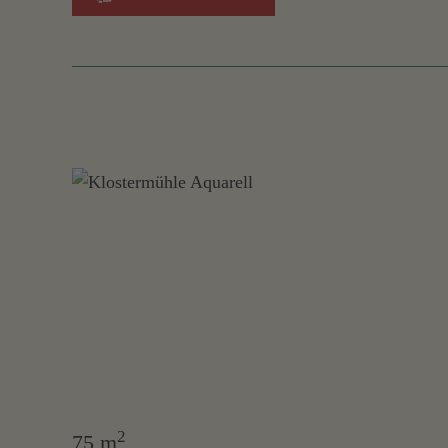
2
75 m