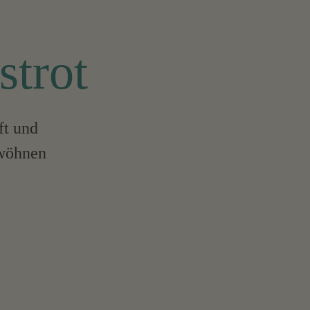
strot
ft und
rwöhnen