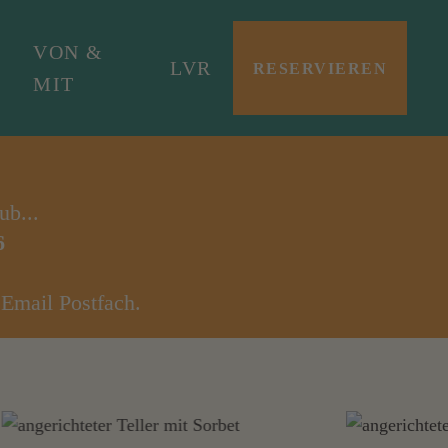
VON &
LVR
RESERVIEREN
MIT
ub...
6
Email Postfach.