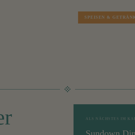
SPEISEN & GETRÄN
er
ALS NÄCHSTES IM KA
Sundown Din